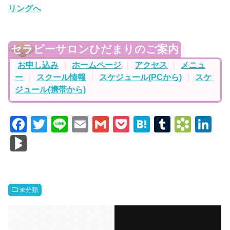
セラピーサロンひだまりのご案内
お申し込み
｜
ホームページ
｜
アクセス
｜
メニュ
ー
｜
スクール情報
｜
スケジュール(PCから)
｜
スケ
ジュール(携帯から)
F
T
Li
E
G
P
H
T
B
Li
a
wi
n
m
m
o
at
u
o
n
Bl
c
tt
e
ail
ail
ck
e
m
o
k
o
e
er
et
n
bl
k
e
g
b
a
r
m
dI
M
未分類
o
ar
n
ar
o
ks
ks