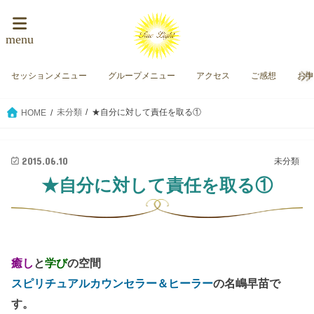
menu
セッションメニュー
グループメニュー
アクセス
ご感想
お
未分類
★自分に対して責任を取る①
HOME
2015.06.10
未分類
★自分に対して責任を取る①
癒し
と
学び
の空間
スピリチュアルカウンセラー＆ヒーラー
の名嶋早苗で
す。