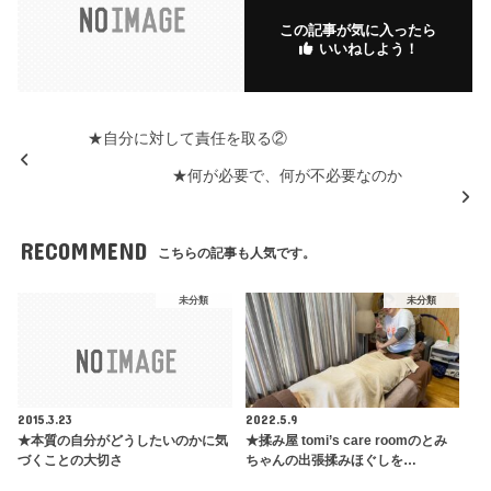
k
.fr
この記事が気に入ったら
いいねしよう！
★自分に対して責任を取る②
★何が必要で、何が不必要なのか
RECOMMEND
こちらの記事も人気です。
未分類
未分類
2015.3.23
2022.5.9
★本質の自分がどうしたいのかに気
★揉み屋 tomi’s care roomのとみ
づくことの大切さ
ちゃんの出張揉みほぐしを…