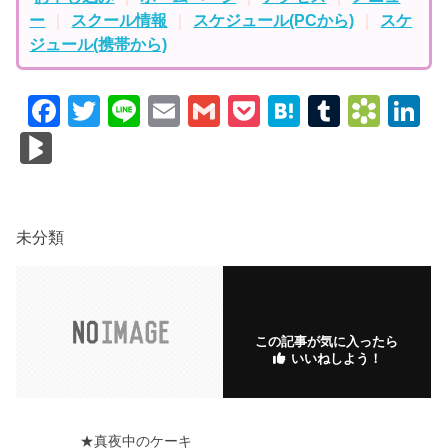
セラピーサロンひだまりのご案内
お申し込み
｜
ホームページ
｜
アクセス
｜
メニュ
ー
｜
スクール情報
｜
スケジュール(PCから)
｜
スケ
ジュール(携帯から)
F
T
Li
E
G
P
H
T
B
Li
a
wi
n
m
m
o
at
u
o
n
Bl
c
tt
e
ail
ail
ck
e
m
o
k
o
e
er
et
n
bl
k
e
g
b
a
r
m
dI
M
未分類
o
ar
n
ar
o
ks
ks
k
.fr