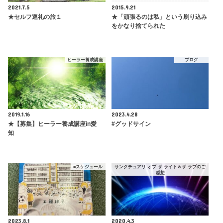
■旅行・お薦めの場所
未分類
2021.7.5
2015.9.21
★セルフ巡礼の旅１
★「頑張るのは私」という刷り込み
をかなり捨てられた
ヒーラー養成講座
ブログ
2019.1.16
2023.4.28
★【募集】ヒーラー養成講座in愛
#グッドサイン
知
■スケジュール
サンクチュアリ オブ ザ ライト＆ザ ラブのご