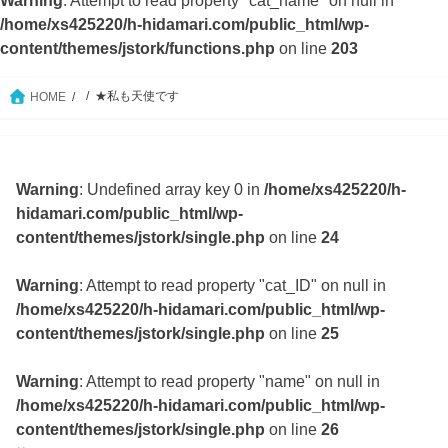
/home/xs425220/h-hidamari.com/public_html/wp-
content/themes/jstork/functions.php
on line
203
★私も天使です
HOME
Warning
: Undefined array key 0 in
/home/xs425220/h-
hidamari.com/public_html/wp-
content/themes/jstork/single.php
on line
24
Warning
: Attempt to read property "cat_ID" on null in
/home/xs425220/h-hidamari.com/public_html/wp-
content/themes/jstork/single.php
on line
25
Warning
: Attempt to read property "name" on null in
/home/xs425220/h-hidamari.com/public_html/wp-
content/themes/jstork/single.php
on line
26
2014.07.26