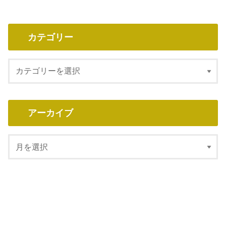
★ご案内【ライオンズゲート】太陽と
シリウスの錬金術・一斉遠隔ヒーリン
グ
2026.07.28
カテゴリー
アーカイブ