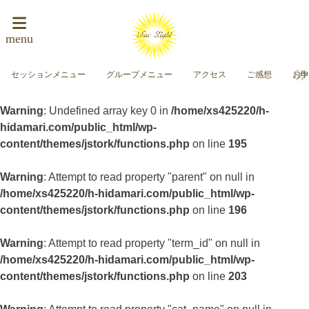
menu
セッションメニュー
グループメニュー
アクセス
ご感想
お
Warning
: Undefined array key 0 in
/home/xs425220/h-
hidamari.com/public_html/wp-
content/themes/jstork/functions.php
on line
195
Warning
: Attempt to read property "parent" on null in
/home/xs425220/h-hidamari.com/public_html/wp-
content/themes/jstork/functions.php
on line
196
Warning
: Attempt to read property "term_id" on null in
/home/xs425220/h-hidamari.com/public_html/wp-
content/themes/jstork/functions.php
on line
203
Warning
: Attempt to read property "cat_name" on null in