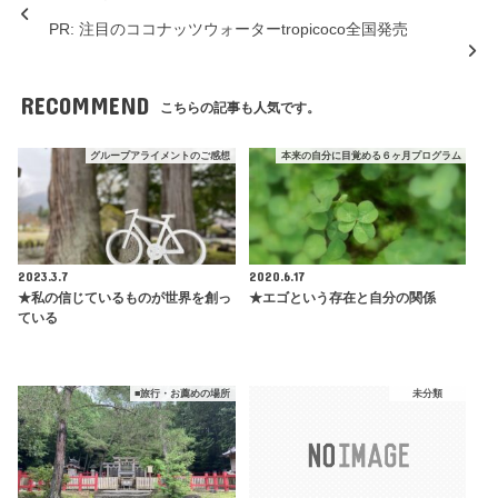
この記事が気に入ったら
いいねしよう！
★真夜中のケーキ
PR: 注目のココナッツウォーターtropicoco全国発売
RECOMMEND
こちらの記事も人気です。
グループアライメントのご感想
本来の自分に目覚める６ヶ月プログラム
2023.3.7
2020.6.17
★私の信じているものが世界を創っ
★エゴという存在と自分の関係
ている