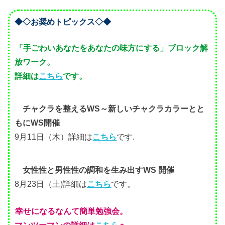
◆◇お奨めトピックス◇◆
「手ごわいあなたをあなたの味方にする」ブロック解
放ワーク。
詳細は
こちら
です。
チャクラを整えるWS～新しいチャクラカラーとと
もにWS開催
9月11日（木）詳細は
こちら
です.
女性性と男性性の調和を生み出すWS 開催
8月23日（土)詳細は
こちら
です。
幸せになるなんて簡単勉強会。
マンツーマンの詳細は
こちら
へ。