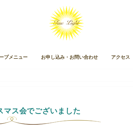
ープメニュー
お申し込み・お問い合わせ
アクセス
ッション（単発・３回セット）
ログラム
キー）
ン
ズダム・オブ・ライト マスタリー講座
チュアリ オブ ザ ライト＆ザ ラブ
 Joy of Being（ジョイオブビーイング）
ープアライメント（無料）
ープセイクリッドアクティベーション
クリッドアクティベーション・プラクティショナー養成講座
ギャザリング
お申し込み
お問い合わせ
スマス会でございました