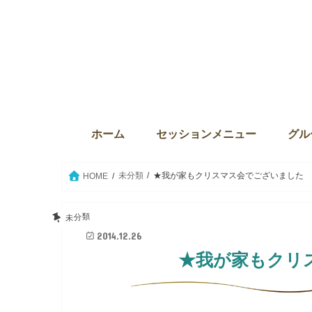
ホーム
セッションメニュー
グル
ディバインセッション・個人セ
本来の自分に目覚める6か月プ
ウィズダム・オブ・ライト
Source the key（ソース・ザ・
クリスタルボウルセッション
セイクリッドアクティベーショ
ウィ
サンク
The
グル
グル
セイ
愛の
未分類
★我が家もクリスマス会でございました
HOME
未分類
2014.12.26
★我が家もクリ