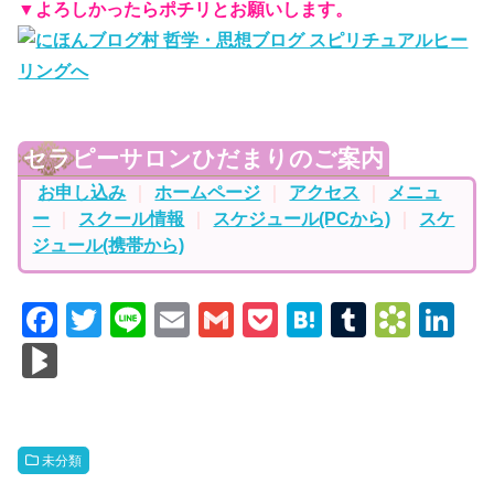
▼よろしかったらポチリとお願いします。
セラピーサロンひだまりのご案内
お申し込み
｜
ホームページ
｜
アクセス
｜
メニュ
ー
｜
スクール情報
｜
スケジュール(PCから)
｜
スケ
ジュール(携帯から)
F
T
Li
E
G
P
H
T
B
Li
a
wi
n
m
m
o
at
u
o
n
Bl
c
tt
e
ail
ail
ck
e
m
o
k
o
e
er
et
n
bl
k
e
g
b
a
r
m
dI
M
未分類