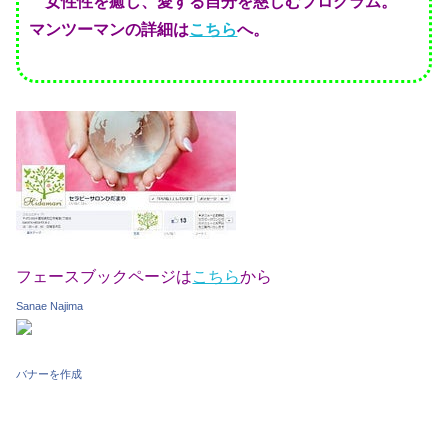
女性性を癒し、愛する自分を慈しむプログラム。
マンツーマンの詳細は
こちら
へ。
フェースブックページは
こちら
から
Sanae Najima
バナーを作成