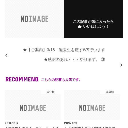
o
ar
n
ar
o
ks
ks
k
.fr
この記事が気に入ったら
いいねしよう！
★【ご案内】3/18 過去生を癒すWS行います
★感謝のあれ・・・やります。 ③
RECOMMEND
こちらの記事も人気です。
未分類
未分類
2014.10.3
2016.8.11