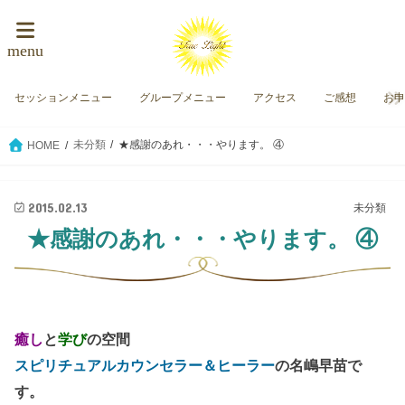
menu
セッションメニュー
グループメニュー
アクセス
ご感想
お
未分類
★感謝のあれ・・・やります。 ④
HOME
2015.02.13
未分類
★感謝のあれ・・・やります。 ④
癒し
と
学び
の空間
スピリチュアルカウンセラー＆ヒーラー
の名嶋早苗で
す。