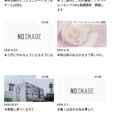
★体を動かすコミュニケーションを
★【ご案内】これが最後！フラワー
チームは好む
エッセンス1day基礎講座 開催し
ます
未分類
ディバインセッションのご感想
2016.11.29
2017.5.13
★上手にやれるようになるまでには
★私は私のあるがままで良いのに。
未分類
未分類
2021.10.27
2015.5.7
★青森に来ています2
★書くは自分を知る事なり