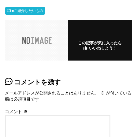
e
er
et
n
bl
k
e
g
b
a
r
m
dI
M
■ご紹介したいもの
o
ar
n
ar
o
ks
ks
k
.fr
この記事が気に入ったら
いいねしよう！
コメントを残す
メールアドレスが公開されることはありません。
※
が付いている
欄は必須項目です
コメント
※