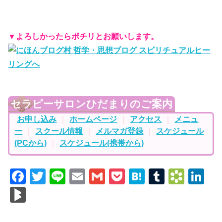
▼よろしかったらポチリとお願いします。
セラピーサロンひだまりのご案内
お申し込み
｜
ホームページ
｜
アクセス
｜
メニュ
ー
｜
スクール情報
｜
メルマガ登録
｜
スケジュール
(PCから)
｜
スケジュール(携帯から)
F
T
Li
E
G
P
H
T
B
Li
a
wi
n
m
m
o
at
u
o
n
Bl
c
tt
e
ail
ail
ck
e
m
o
k
o