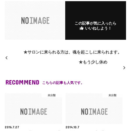
o
ar
n
ar
o
k
k
k
s.
s
この記事が気に入ったら
fr
いいねしよう！
★サロンに来られる方は、魂を起こしに来られます。
★もう少し休め
RECOMMEND
こちらの記事も人気です。
未分類
未分類
2016.7.27
2014.10.7