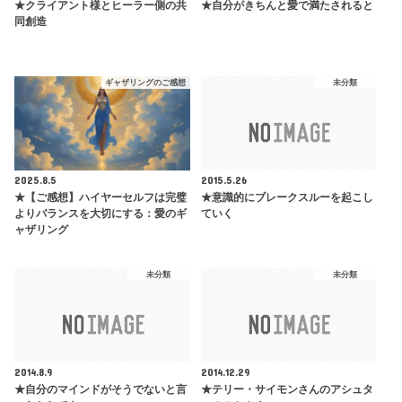
★クライアント様とヒーラー側の共
★自分がきちんと愛で満たされると
同創造
ギャザリングのご感想
未分類
2025.8.5
2015.5.26
★【ご感想】ハイヤーセルフは完璧
★意識的にブレークスルーを起こし
よりバランスを大切にする：愛のギ
ていく
ャザリング
未分類
未分類
2014.8.9
2014.12.29
★自分のマインドがそうでないと言
★テリー・サイモンさんのアシュタ