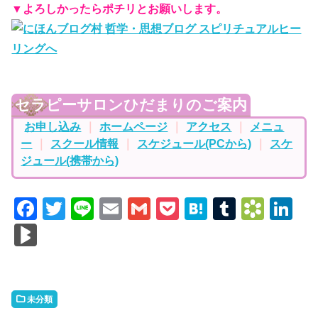
▼よろしかったらポチリとお願いします。
セラピーサロンひだまりのご案内
お申し込み
｜
ホームページ
｜
アクセス
｜
メニュ
ー
｜
スクール情報
｜
スケジュール(PCから)
｜
スケ
ジュール(携帯から)
F
T
Li
E
G
P
H
T
B
Li
a
w
n
m
m
o
at
u
o
n
Bl
c
itt
e
ai
ai
c
e
m
o
k
o
e
er
l
l
k
n
bl
k
e
g
b
et
a
r
m
dI
M
未分類