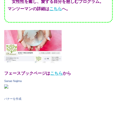
女性性を癒し、愛する自分を慈しむプログラム。
マンツーマンの詳細は
こちら
へ。
フェースブックページは
こちら
から
Sanae Najima
バナーを作成