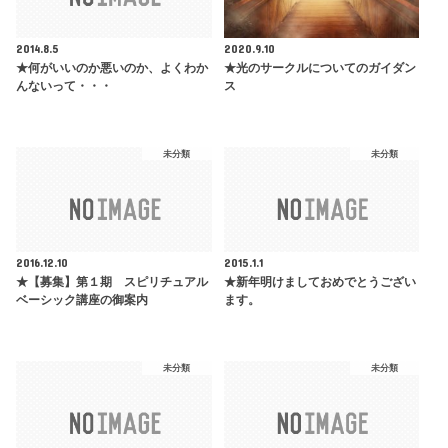
2014.8.5
2020.9.10
★何がいいのか悪いのか、よくわか
★光のサークルについてのガイダン
んないって・・・
ス
未分類
未分類
2016.12.10
2015.1.1
★【募集】第１期 スピリチュアル
★新年明けましておめでとうござい
ベーシック講座の御案内
ます。
未分類
未分類