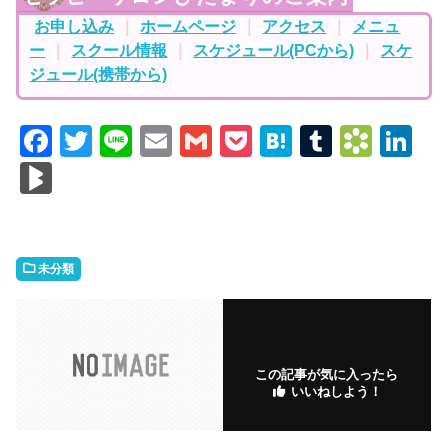
お申し込み
｜
ホームページ
｜
アクセス
｜
メニュ
ー
｜
スクール情報
｜
スケジュール(PCから)
｜
スケ
ジュール(携帯から)
F
T
Li
E
G
P
H
T
B
Li
a
w
n
m
m
o
at
u
o
n
Bl
c
itt
e
ai
ai
c
e
m
o
k
o
e
er
l
l
k
n
bl
k
e
g
b
et
a
r
m
dI
M
未分類
o
ar
n
ar
o
k
k
k
s.
s
この記事が気に入ったら
fr
いいねしよう！