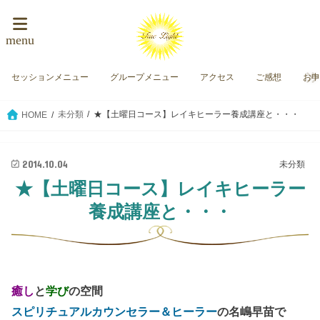
menu
セッションメニュー
グループメニュー
アクセス
ご感想
お
未分類
★【土曜日コース】レイキヒーラー養成講座と・・・
HOME
2014.10.04
未分類
★【土曜日コース】レイキヒーラー
養成講座と・・・
癒し
と
学び
の空間
スピリチュアルカウンセラー＆ヒーラー
の名嶋早苗で