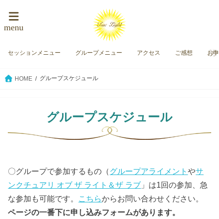
menu
セッションメニュー
グループメニュー
アクセス
ご感想
お
グループスケジュール
HOME
グループスケジュール
〇グループで参加するもの（
グループアライメント
や
サ
ンクチュアリ オブ ザ ライト＆ザ ラブ
」は1回の参加、急
な参加も可能です。
こちら
からお問い合わせください。
ページの一番下に申し込みフォームがあります。