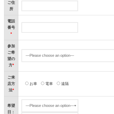
ご住
所
電話
番号
*
参加
ご希
望の
方
*
ご来
店方
お車
電車
遠隔
法
*
希望
日：