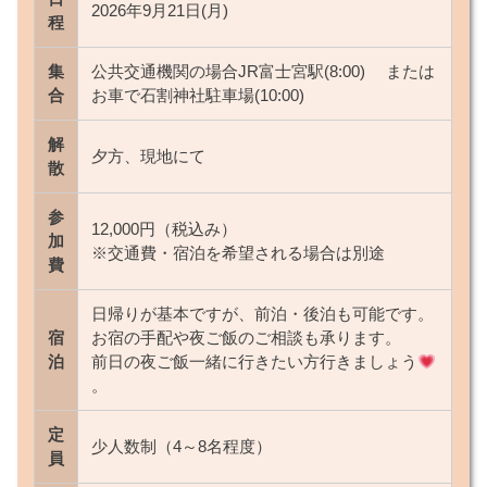
2026年9月21日(月)
程
集
公共交通機関の場合JR富士宮駅(8:00) または
合
お車で石割神社駐車場(10:00)
解
夕方、現地にて
散
参
12,000円（税込み）
加
※交通費・宿泊を希望される場合は別途
費
日帰りが基本ですが、前泊・後泊も可能です。
宿
お宿の手配や夜ご飯のご相談も承ります。
泊
前日の夜ご飯一緒に行きたい方行きましょう
。
定
少人数制（4～8名程度）
員